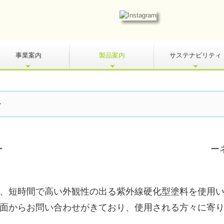
事業案内
製品案内
サステナビリティ
工業用塗料
建築用塗料
新規製品 pick up
介
ー
ーネオハイセ
2液 : 
、
短時間で高い外観性の出る
紫外線硬化型塗料を使用
面からお問い合わせがきており、
使用される方々に寄