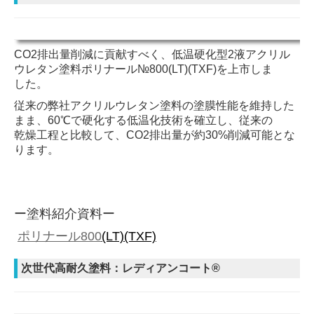
CO
2
排出量削減に貢献すべく、低温硬化型
2
液アクリル
ウレタン塗料ポリナール№
800(LT)(TXF)
を上市しま
した。
従来の弊社アクリルウレタン塗料の塗膜性能を維持した
まま、
60
℃で硬化する低温化技術を確立し、従来の
乾燥工程と比較して、
CO
2
排出量が約
30%
削減可能とな
ります。
ー
塗
料紹介資料ー
ポリナール800
(LT)(TXF)
次世代高耐久塗料：レディアンコート®