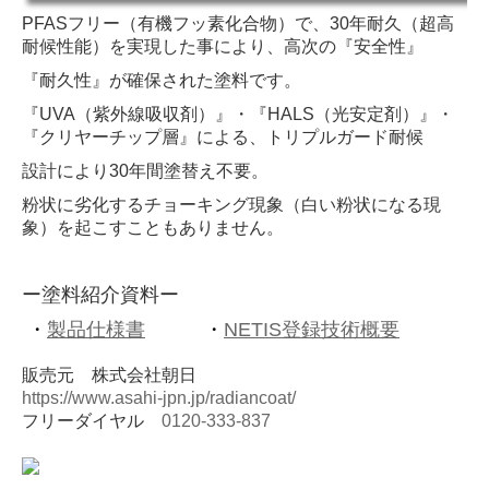
PFASフリー（有機フッ素化合物）で、30年耐久（超高
耐候性能）を実現した事により、
高次の『安全性』
『耐久性』が確保された塗料です。
『UVA（紫外線吸収剤）』・『HALS（光安定剤）』・
『クリヤーチップ層』による、
トリプルガード耐候
設計により30年間塗替え不要。
粉状に劣化するチョーキング現象（白い粉状になる現
象）を起こすこともありません。
ー
塗
料紹介資料ー
・
製品仕様書
・
NETIS登録技術概要
販売元 株式会社朝日
https://www.asahi-jpn.jp/radiancoat/
フリーダイヤル
0120-333-837