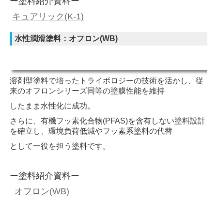
ー
塗
料紹介資料ー
キュアリック(K-1)
水性潤滑塗料：オフロン(WB)
溶剤型塗料で培ったトライボロジーの技術を活かし、従
来のオフロンシリーズ同等の塗膜性能を
維持
したまま水性化に成功。
さらに、有機フッ素化合物(PFAS)を含有しない塗料設計
を確立し、環境負荷低減やフッ素系塗料
の代替
として一役を担う塗料です
。
ー
塗
料紹介資料ー
オフロン(WB)